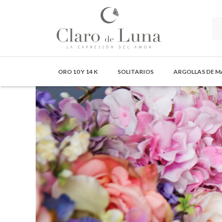
Claro
de
ORO 10 Y 14 K
SOLITARIOS
ARGOLLAS DE 
Luna
Joyería
-
La
Expresión
del
Amor