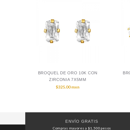
BROQUEL DE ORO 10K CON
BR
ZIRCONIA 7X5MM
$325.00 mxn
ENVÍO GRATIS
Compras mayores a $1,500 pesos