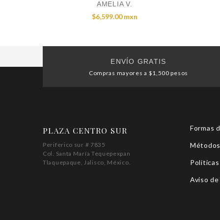
AMELIA V.
$6,599.00 mxn
ENVÍO GRATIS
Compras mayores a $1,500 pesos
Formas 
PLAZA CENTRO SUR
Periferico sur # 7835
Métodos
Col. Santa María Tequepexpan
Políticas
Tlaquepaque, Jalisco, México.
Aviso de