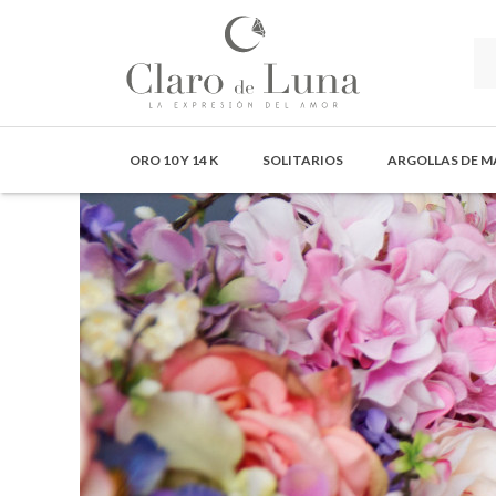
Claro
de
ORO 10 Y 14 K
SOLITARIOS
ARGOLLAS DE 
Luna
Joyería
-
La
Expresión
del
Amor