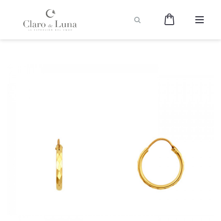
Claro
de
Luna
Joyería
-
La
Expresión
del
Amor