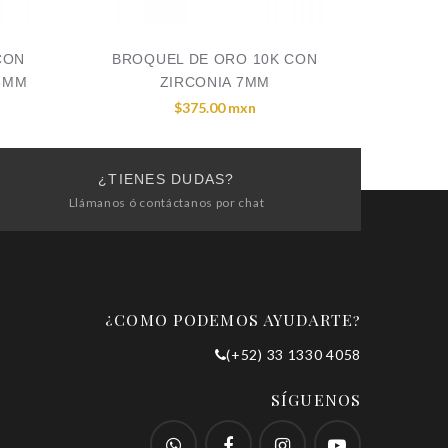
CON
BROQUEL DE ORO 10K CON
5MM
ZIRCONIA 7MM
$375.00 mxn
¿TIENES DUDAS?
Llámanos ó contáctanos por chat
¿COMO PODEMOS AYUDARTE?
(+52) 33 1330 4058
SÍGUENOS