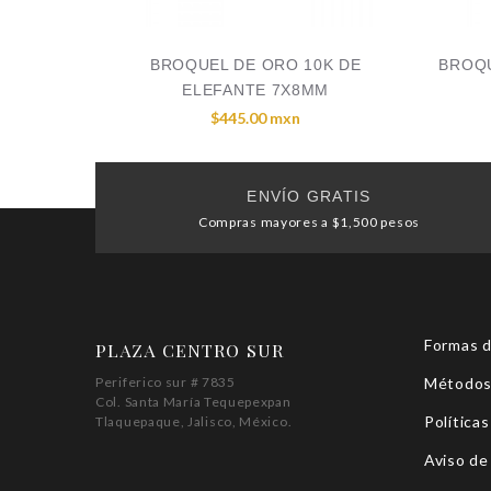
BROQUEL DE ORO 10K DE
BROQU
ELEFANTE 7X8MM
$445.00 mxn
ENVÍO GRATIS
Compras mayores a $1,500 pesos
Formas 
PLAZA CENTRO SUR
Periferico sur # 7835
Métodos
Col. Santa María Tequepexpan
Políticas
Tlaquepaque, Jalisco, México.
Aviso de