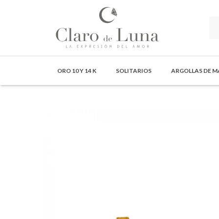
Claro
de
ORO 10 Y 14 K
SOLITARIOS
ARGOLLAS DE 
Luna
Joyería
-
La
Expresión
del
Amor