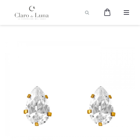
Claro
de
Luna
Joyería
-
La
Expresión
del
Amor