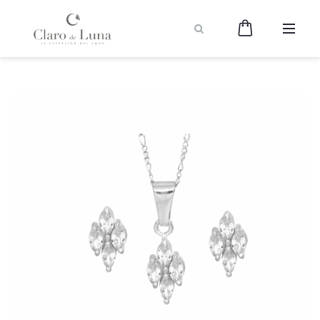
Claro
de
Luna
Joyería
-
La
Expresión
del
Amor