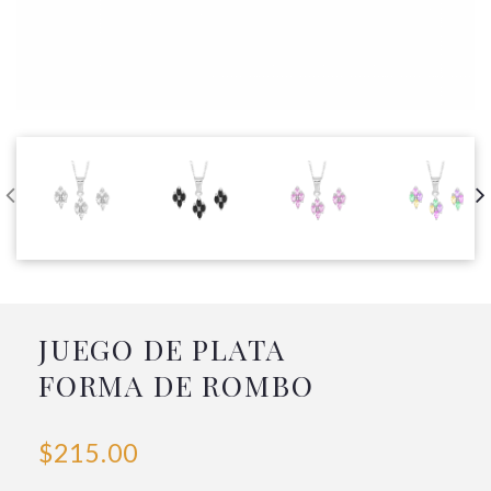
JUEGO DE PLATA
FORMA DE ROMBO
$215.00