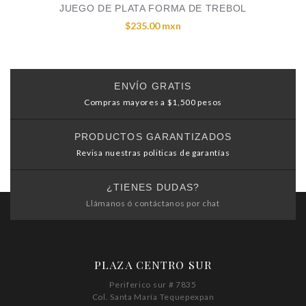
JUEGO DE PLATA FORMA DE TREBOL
$235.00 mxn
ENVÍO GRATIS
Compras mayores a $1,500 pesos
PRODUCTOS GARANTIZADOS
Revisa nuestras politicas de garantías
¿TIENES DUDAS?
Llámanos ó contáctanos por chat
PLAZA CENTRO SUR
Periferico sur # 7835
Col. Santa María Tequepexpan