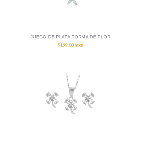
JUEGO DE PLATA FORMA DE FLOR
$199.00 mxn