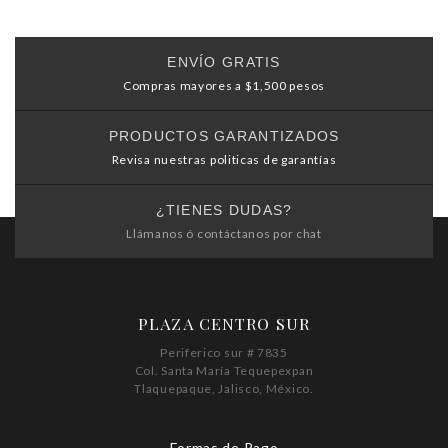
ENVÍO GRATIS
Compras mayores a $1,500 pesos
PRODUCTOS GARANTIZADOS
Revisa nuestras politicas de garantías
¿TIENES DUDAS?
Llámanos ó contáctanos por chat
PLAZA CENTRO SUR
Periferico sur # 7835
Col. Santa María Tequepexpan
Tlaquepaque, Jalisco, México.
Formas de Pago