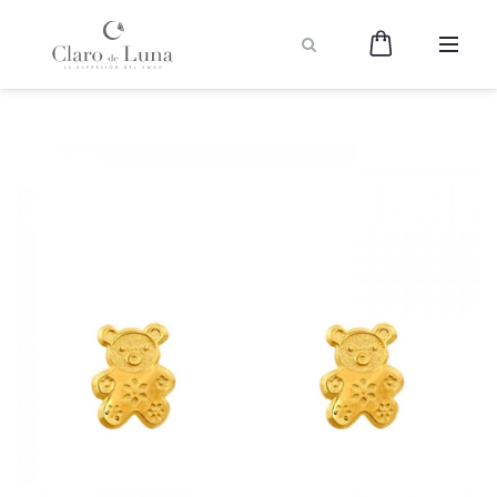
Claro
de
Luna
Joyería
-
La
Expresión
del
Amor