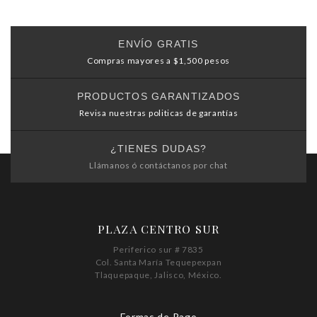
ENVÍO GRATIS
Compras mayores a $1,500 pesos
PRODUCTOS GARANTIZADOS
Revisa nuestras politicas de garantías
¿TIENES DUDAS?
Llámanos ó contáctanos por chat
PLAZA CENTRO SUR
Periferico sur # 7835
Col. Santa María Tequepexpan
Tlaquepaque, Jalisco, México.
Formas de Pago