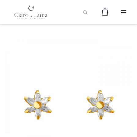
Claro
de
Luna
Joyería
-
La
Expresión
del
Amor