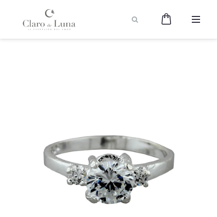
Claro
de
Luna
Joyería
-
La
Expresión
del
Amor